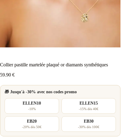
Collier pastille martelée plaqué or diamants synthétiques
59.90
€
🎁 Jusqu'à -30% avec nos codes promo
ELLEN10
ELLEN15
-10%
-15% dès 40€
EB20
EB30
-20% dès 50€
-30% dès 100€