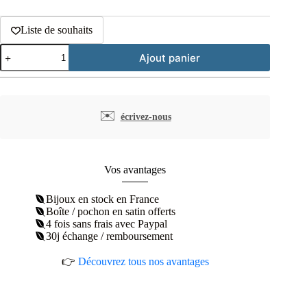
Liste de souhaits
quantité
Ajout panier
de
Collier
pastille
martelée
plaqué
✉️
écrivez-nous
or
diamants
synthétiques
Vos avantages
Bijoux en stock en France
Boîte / pochon en satin offerts
4 fois sans frais avec Paypal
30j échange / remboursement
👉
Découvrez tous nos avantages