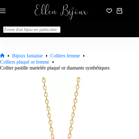
Passer
au
Panier
contenu
d’achat
Aucun
résultat
Bijoux fantaisie
Colliers femme
Accueil
Colliers plaqué or femme
Collier pastille martelée plaqué or diamants synthétiques