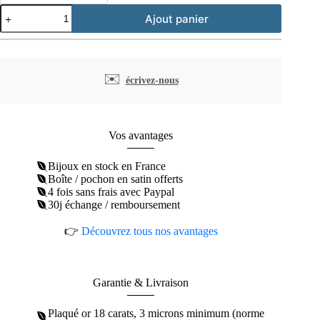
quantité
Ajout panier
de
Collier
losange
plaqué
or
✉️
écrivez-nous
Vos avantages
Bijoux en stock en France
Boîte / pochon en satin offerts
4 fois sans frais avec Paypal
30j échange / remboursement
👉
Découvrez tous nos avantages
Garantie & Livraison
Plaqué or 18 carats, 3 microns minimum (norme