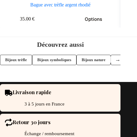
Bague avec trèfle argent rhodié
e
Options
35.00
€
oduit
usieurs
riations.
s
Découvrez aussi
tions
uvent
re
→
Bijoux trèfle
Bijoux symboliques
Bijoux nature
Boucles d'or
oisies
r
ge
oduit
Livraison rapide
3 à 5 jours en France
Retour 30 jours
Échange / remboursement