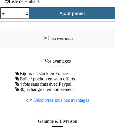
Liste de souhaits
quantité
Ajout panier
de
Clous
d'oreilles
trèfle
tressé
✉️
écrivez-nous
plaqué
or
Vos avantages
Bijoux en stock en France
Boîte / pochon en satin offerts
4 fois sans frais avec Paypal
30j échange / remboursement
👉
Découvrez tous nos avantages
Garantie & Livraison