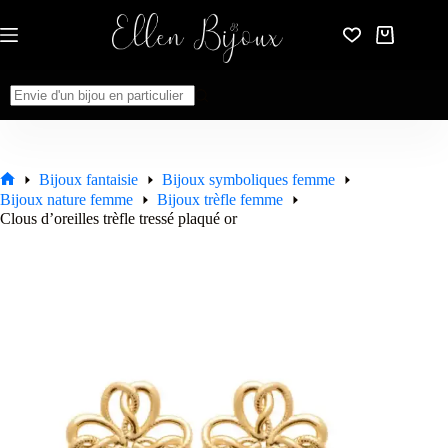
Passer
au
Panier
contenu
d’achat
Aucun
résultat
Bijoux fantaisie
Bijoux symboliques femme
Accueil
Bijoux nature femme
Bijoux trèfle femme
Clous d’oreilles trèfle tressé plaqué or