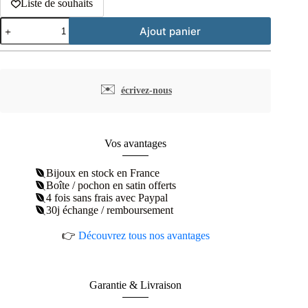
Liste de souhaits
quantité
Ajout panier
de
Clous
d'oreilles
serpent
plaqué
✉️
écrivez-nous
or
Nagini
Vos avantages
Bijoux en stock en France
Boîte / pochon en satin offerts
4 fois sans frais avec Paypal
30j échange / remboursement
👉
Découvrez tous nos avantages
Garantie & Livraison