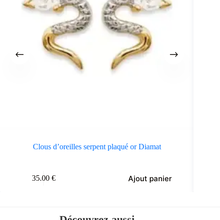
Clous d’oreilles serpent plaqué or Diamat
Ce
Ajout panier
35.00
€
produit
a
plusieurs
variations.
Les
Découvrez aussi