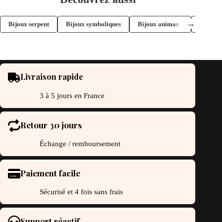
options
peuvent
être
→
Bijoux serpent
Bijoux symboliques
Bijoux animaux
Boucles 
choisies
sur
la
page
du
produit
Livraison rapide
3 à 5 jours en France
Retour 30 jours
Échange / remboursement
Paiement facile
Sécurisé et 4 fois sans frais
Support réactif