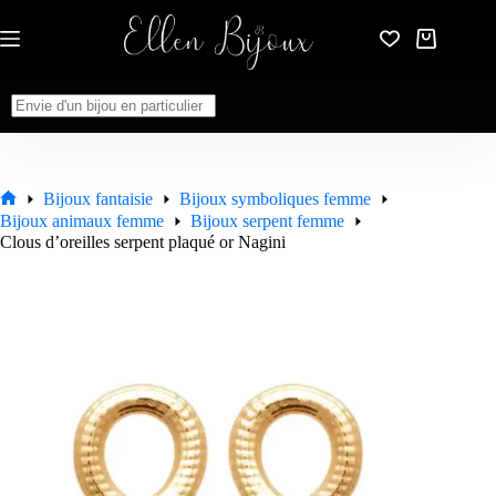
Passer
au
Panier
contenu
d’achat
Aucun
résultat
Bijoux fantaisie
Bijoux symboliques femme
Accueil
Bijoux animaux femme
Bijoux serpent femme
Clous d’oreilles serpent plaqué or Nagini