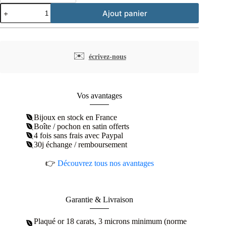
quantité
Ajout panier
de
Bracelet
pierre
de
lune
✉️
écrivez-nous
sur
carré
perlé
plaqué
or
Vos avantages
Bijoux en stock en France
Boîte / pochon en satin offerts
4 fois sans frais avec Paypal
30j échange / remboursement
👉
Découvrez tous nos avantages
Garantie & Livraison
Plaqué or 18 carats, 3 microns minimum (norme