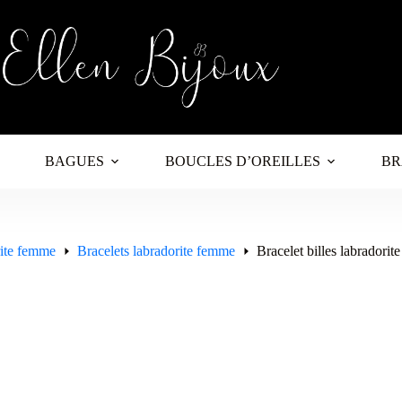
BAGUES
BOUCLES D’OREILLES
BR
rite femme
Bracelets labradorite femme
Bracelet billes labradorit