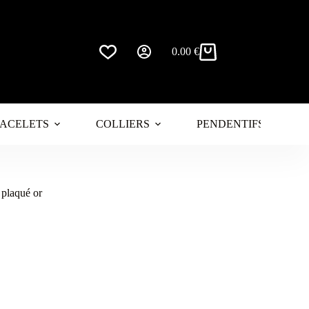
0.00
€
Panier
d’achat
ACELETS
COLLIERS
PENDENTIFS
e plaqué or