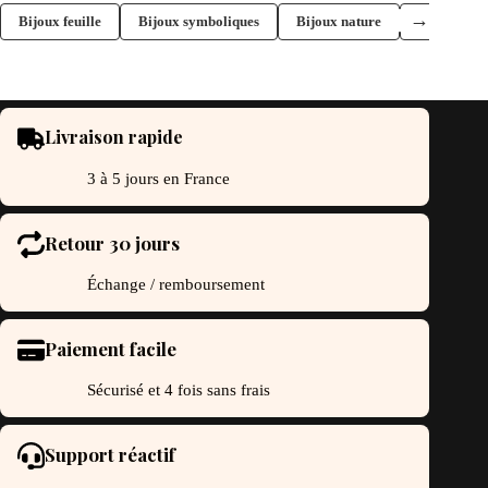
→
Bijoux feuille
Bijoux symboliques
Bijoux nature
Boucles d'o
Livraison rapide
3 à 5 jours en France
Retour 30 jours
Échange / remboursement
Paiement facile
Sécurisé et 4 fois sans frais
Support réactif