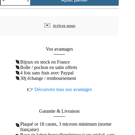
de
Boucles
d'oreilles
pendantes
plaqué
✉️
écrivez-nous
or
ovales
et
feuilles
Vos avantages
Bijoux en stock en France
Boîte / pochon en satin offerts
4 fois sans frais avec Paypal
30j échange / remboursement
👉
Découvrez tous nos avantages
Garantie & Livraison
Plaqué or 18 carats, 3 microns minimum (norme
française)
Base en laiton hypoallergénique (sans nickel, sans