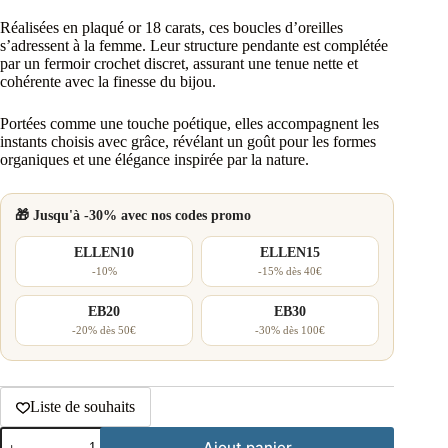
Réalisées en plaqué or 18 carats, ces boucles d’oreilles
s’adressent à la femme. Leur structure pendante est complétée
par un fermoir crochet discret, assurant une tenue nette et
cohérente avec la finesse du bijou.
Portées comme une touche poétique, elles accompagnent les
instants choisis avec grâce, révélant un goût pour les formes
organiques et une élégance inspirée par la nature.
🎁 Jusqu'à -30% avec nos codes promo
ELLEN10
ELLEN15
-10%
-15% dès 40€
EB20
EB30
-20% dès 50€
-30% dès 100€
Liste de souhaits
quantité
Ajout panier