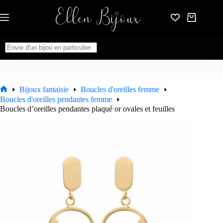
Passer
au
Panier
contenu
d’achat
Aucun
résultat
Bijoux fantaisie
Boucles d'oreilles femme
Accueil
Boucles d'oreilles pendantes femme
Boucles d’oreilles pendantes plaqué or ovales et feuilles