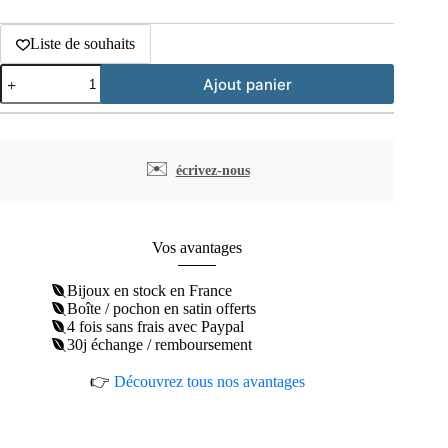
Liste de souhaits
quantité
Ajout panier
de
Boucles
d’oreilles
pendantes
petit
✉️
écrivez-nous
et
grand
soleil
plaqué
or
Vos avantages
Bijoux en stock en France
Boîte / pochon en satin offerts
4 fois sans frais avec Paypal
30j échange / remboursement
👉
Découvrez tous nos avantages