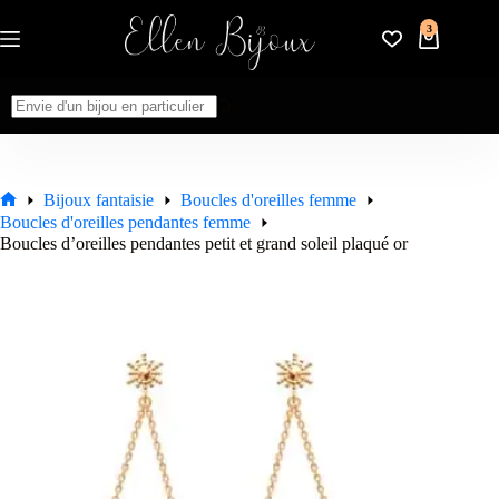
Passer
au
3
Panier
contenu
d’achat
Aucun
résultat
Bijoux fantaisie
Boucles d'oreilles femme
Accueil
Boucles d'oreilles pendantes femme
Boucles d’oreilles pendantes petit et grand soleil plaqué or