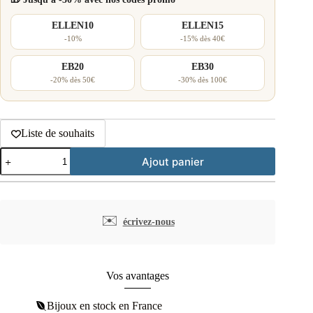
ELLEN10
ELLEN15
-10%
-15% dès 40€
EB20
EB30
-20% dès 50€
-30% dès 100€
Liste de souhaits
quantité
Ajout panier
de
Boucles
d'oreilles
pendantes
croix
✉️
écrivez-nous
perles
et
zircons
argent
rhodié
Vos avantages
Bijoux en stock en France