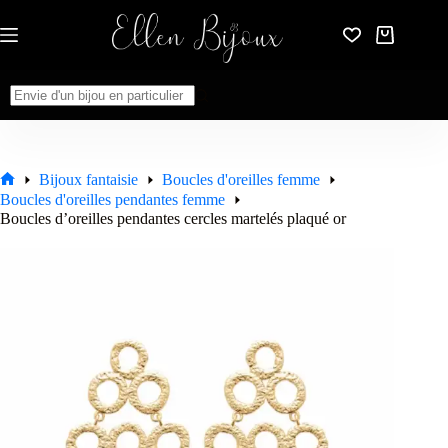
Passer
au
Panier
contenu
d’achat
Aucun
résultat
Bijoux fantaisie
Boucles d'oreilles femme
Accueil
Boucles d'oreilles pendantes femme
Boucles d’oreilles pendantes cercles martelés plaqué or