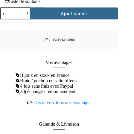
Liste de souhaits
quantité
Ajout panier
de
Boucles
d'oreilles
pendantes
cercles
✉️
écrivez-nous
martelés
plaqué
or
Vos avantages
Bijoux en stock en France
Boîte / pochon en satin offerts
4 fois sans frais avec Paypal
30j échange / remboursement
👉
Découvrez tous nos avantages
Garantie & Livraison