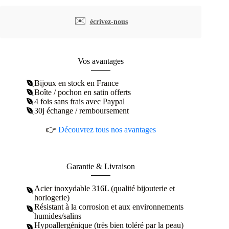
pendantes
cercles
✉️
écrivez-nous
imbriqués
acier
inoxydable
Vos avantages
Bijoux en stock en France
Boîte / pochon en satin offerts
4 fois sans frais avec Paypal
30j échange / remboursement
👉
Découvrez tous nos avantages
Garantie & Livraison
Acier inoxydable 316L (qualité bijouterie et
horlogerie)
Résistant à la corrosion et aux environnements
humides/salins
Hypoallergénique (très bien toléré par la peau)