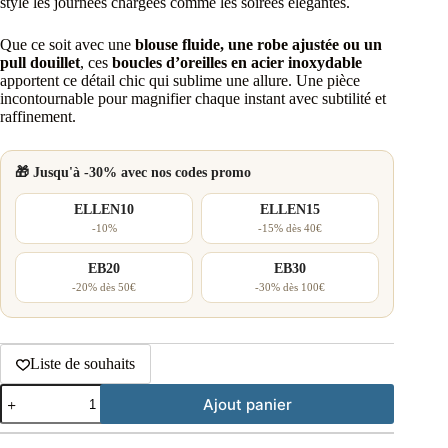
style les journées chargées comme les soirées élégantes.
Que ce soit avec une
blouse fluide, une robe ajustée ou un
pull douillet
, ces
boucles d’oreilles en acier inoxydable
apportent ce détail chic qui sublime une allure. Une pièce
incontournable pour magnifier chaque instant avec subtilité et
raffinement.
🎁 Jusqu'à -30% avec nos codes promo
ELLEN10
ELLEN15
-10%
-15% dès 40€
EB20
EB30
-20% dès 50€
-30% dès 100€
Liste de souhaits
quantité
Ajout panier
de
Boucles
d'oreilles