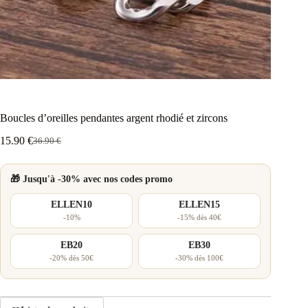
Boucles d’oreilles pendantes argent rhodié et zircons
15.90
€
36.90
€
Le
Le
prix
prix
initial
actuel
🎁 Jusqu'à -30% avec nos codes promo
était :
est :
36.90 €.
15.90 €.
ELLEN10
ELLEN15
-10%
-15% dès 40€
EB20
EB30
-20% dès 50€
-30% dès 100€