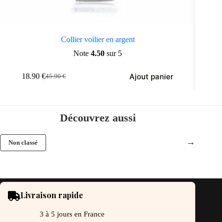
Collier voilier en argent
Note
4.50
sur 5
Ajout panier
18.90
€
1
45.90
€
Le
Le
prix
prix
initial
actuel
était :
est :
45.90 €.
18.90 €.
Découvrez aussi
→
Non classé
Livraison rapide
3 à 5 jours en France