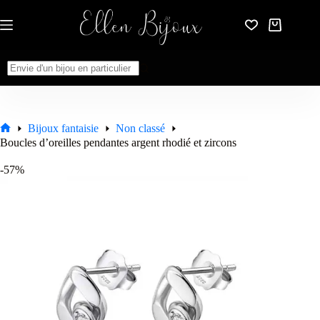
Passer
au
Panier
contenu
d’achat
Aucun
résultat
Bijoux fantaisie
Non classé
Accueil
Boucles d’oreilles pendantes argent rhodié et zircons
-57%