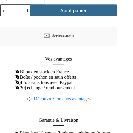
quantité
Ajout panier
de
Boucles
d'oreilles
créoles
plaqué
✉️
écrivez-nous
or
pampilles
losanges
Vos avantages
Bijoux en stock en France
Boîte / pochon en satin offerts
4 fois sans frais avec Paypal
30j échange / remboursement
👉
Découvrez tous nos avantages
Garantie & Livraison
Plaqué or 18 carats, 3 microns minimum (norme