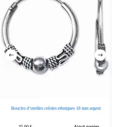
Boucles d’oreilles créoles ethniques 18 mm argent
B
Ajout panier
35.00
€