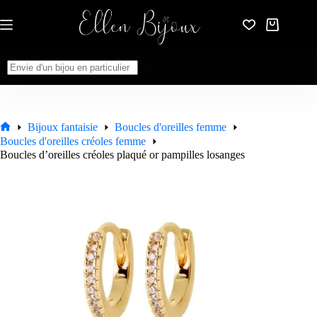
Passer
au
Panier
contenu
d’achat
Aucun
résultat
Bijoux fantaisie
Boucles d'oreilles femme
Accueil
Boucles d'oreilles créoles femme
Boucles d’oreilles créoles plaqué or pampilles losanges