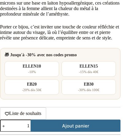
microns sur une base en laiton hypoallergénique, ces créations
destinées à la femme allient la chaleur du métal à la
profondeur minérale de l’améthyste.
Porter ce bijou, c’est inviter une touche de couleur réfléchie et
intime autour du visage, là où l’équilibre entre or et pierre
révèle une présence délicate, empreinte de sens et de style.
🎁 Jusqu'à -30% avec nos codes promo
ELLEN10
ELLEN15
-10%
-15% dès 40€
EB20
EB30
-20% dès 50€
-30% dès 100€
Liste de souhaits
quantité
Ajout panier
de
Boucles