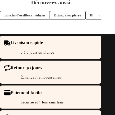
Découvrez aussi
→
Boucles d'oreilles améthyste
Bijoux avec pierre
Bijoux améthyste
Livraison rapide
3 à 5 jours en France
Retour 30 jours
Échange / remboursement
Paiement facile
Sécurisé et 4 fois sans frais