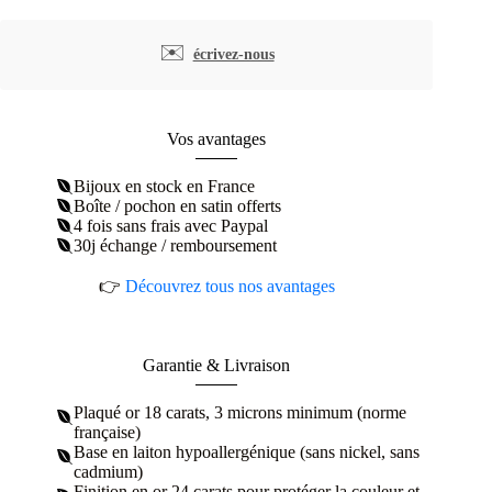
d'oreilles
créoles
plaqué
✉️
écrivez-nous
or
améthyste
Vos avantages
Bijoux en stock en France
Boîte / pochon en satin offerts
4 fois sans frais avec Paypal
30j échange / remboursement
👉
Découvrez tous nos avantages
Garantie & Livraison
Plaqué or 18 carats, 3 microns minimum (norme
française)
Base en laiton hypoallergénique (sans nickel, sans
cadmium)
Finition en or 24 carats pour protéger la couleur et