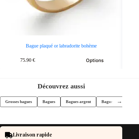
Bague plaqué or labradorite bohème
e
Ce
Options
75.90
€
oduit
produit
a
usieurs
plusieurs
riations.
variations.
s
Les
Découvrez aussi
tions
options
uvent
peuvent
re
être
→
Grosses bagues
Bagues
Bagues argent
Bagues pastille
oisies
choisies
r
sur
la
ge
page
du
oduit
produit
Livraison rapide