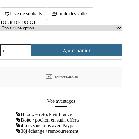
Liste de souhaits
Guide des tailles
TOUR DE DOIGT
quantité
Ajout panier
de
Bague
réversible
nacre
argent
✉️
écrivez-nous
rhodié
Vos avantages
Bijoux en stock en France
Boîte / pochon en satin offerts
4 fois sans frais avec Paypal
30j échange / remboursement