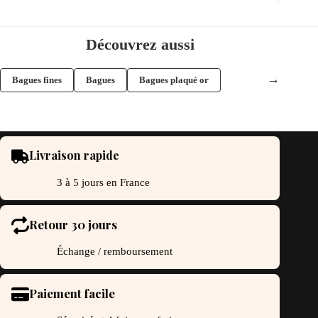
a
usieurs
plusieurs
riations.
variations.
s
Les
Découvrez aussi
tions
options
uvent
peuvent
re
être
→
Bagues fines
Bagues
Bagues plaqué or
oisies
choisies
r
sur
la
ge
page
du
oduit
produit
Livraison rapide
3 à 5 jours en France
Retour 30 jours
Échange / remboursement
Paiement facile