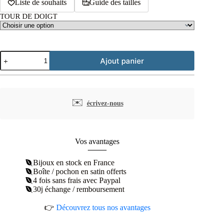
Liste de souhaits
Guide des tailles
TOUR DE DOIGT
quantité
Ajout panier
de
Bague
plaqué
or
zircons
✉️
écrivez-nous
carrés
et
ronds
Vos avantages
Bijoux en stock en France
Boîte / pochon en satin offerts
4 fois sans frais avec Paypal
30j échange / remboursement
👉
Découvrez tous nos avantages