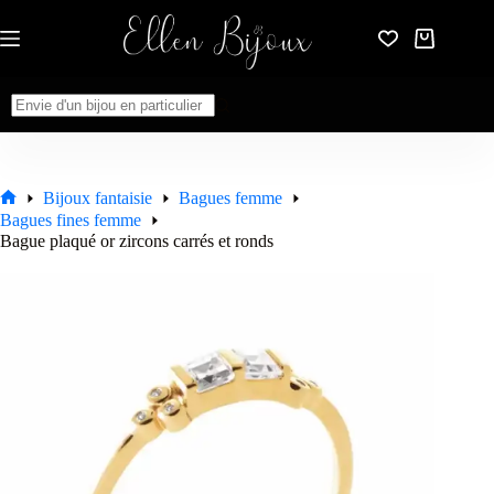
Passer
au
Panier
contenu
d’achat
Aucun
résultat
Bijoux fantaisie
Bagues femme
Accueil
Bagues fines femme
Bague plaqué or zircons carrés et ronds