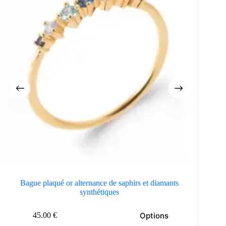
Bague plaqué or alternance de saphirs et diamants
synthétiques
e
Ce
Options
45.00
€
oduit
produit