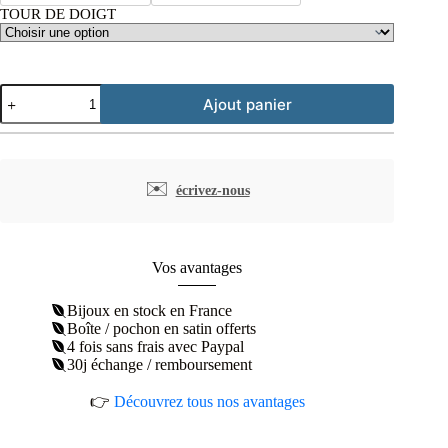
TOUR DE DOIGT
quantité
Ajout panier
de
Bague
ouverte
nœud
plaqué
✉️
écrivez-nous
or
Vos avantages
Bijoux en stock en France
Boîte / pochon en satin offerts
4 fois sans frais avec Paypal
30j échange / remboursement
👉
Découvrez tous nos avantages