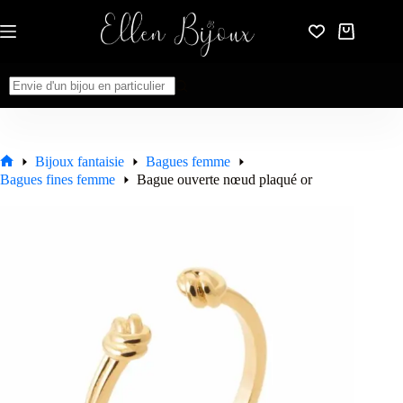
Passer
au
Panier
contenu
d’achat
Aucun
résultat
Bijoux fantaisie
Bagues femme
Accueil
Bagues fines femme
Bague ouverte nœud plaqué or