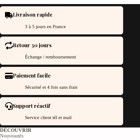
ge
page
du
oduit
produit
Livraison rapide
3 à 5 jours en France
Retour 30 jours
Échange / remboursement
Paiement facile
Sécurisé et 4 fois sans frais
Support réactif
Service client tél et mail
DÉCOUVRIR
Nouveautés