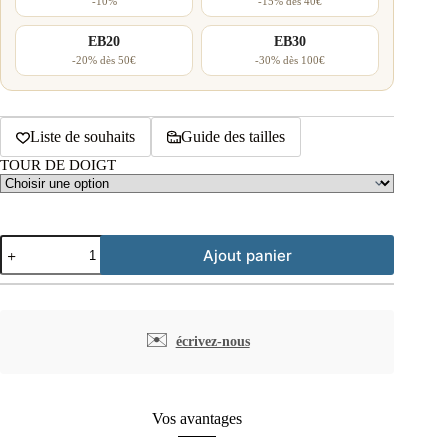
-10%
-15% dès 40€
EB20
EB30
-20% dès 50€
-30% dès 100€
Liste de souhaits
Guide des tailles
TOUR DE DOIGT
quantité
Ajout panier
de
Bague
épurée
breloque
zircon
✉️
écrivez-nous
blanc
argent
rhodié
Vos avantages