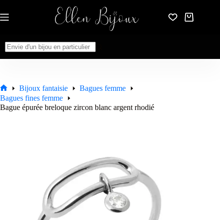
Passer
au
Panier
contenu
d’achat
Aucun
résultat
Bijoux fantaisie
Bagues femme
Accueil
Bagues fines femme
Bague épurée breloque zircon blanc argent rhodié