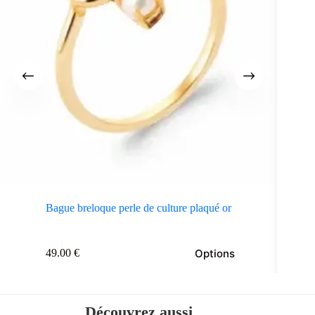
Bague breloque perle de culture plaqué or
e
Ce
Options
49.00
€
oduit
produit
a
usieurs
plusieurs
riations.
variations.
s
Les
Découvrez aussi