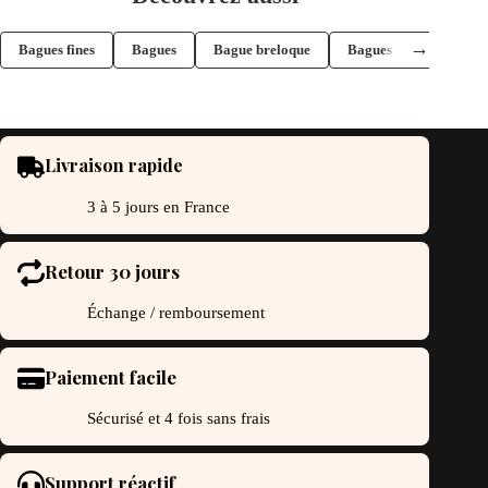
tions
options
uvent
peuvent
re
être
→
Bagues fines
Bagues
Bague breloque
Bagues argent
oisies
choisies
r
sur
la
ge
page
du
oduit
produit
Livraison rapide
3 à 5 jours en France
Retour 30 jours
Échange / remboursement
Paiement facile
Sécurisé et 4 fois sans frais
Support réactif