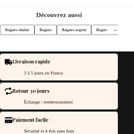
usieurs
plusieurs
riations.
variations.
s
Les
Découvrez aussi
tions
options
uvent
peuvent
re
être
→
Bagues chaîne
Bagues
Bagues argent
Bagues fines
oisies
choisies
r
sur
la
ge
page
du
oduit
produit
Livraison rapide
3 à 5 jours en France
Retour 30 jours
Échange / remboursement
Paiement facile
Sécurisé et 4 fois sans frais