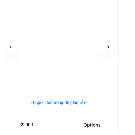
Bague chaîne rigide plaqué or
Bagu
e
Ce
Options
39.00
€
oduit
produit
a