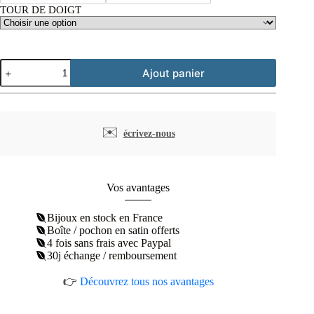
TOUR DE DOIGT
quantité
Ajout panier
de
Bague
chaîne
argent
rhodié
✉️
écrivez-nous
Vos avantages
Bijoux en stock en France
Boîte / pochon en satin offerts
4 fois sans frais avec Paypal
30j échange / remboursement
👉
Découvrez tous nos avantages