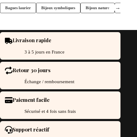
→
Bagues laurier
Bijoux symboliques
Bijoux nature
Bijoux la
Livraison rapide
3 à 5 jours en France
Retour 30 jours
Échange / remboursement
Paiement facile
Sécurisé et 4 fois sans frais
Support réactif