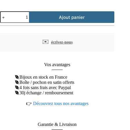
quantité
Ajout panier
de
Bague
argent
rhodié
branche
✉️
écrivez-nous
de
laurier
Vos avantages
Bijoux en stock en France
Boîte / pochon en satin offerts
4 fois sans frais avec Paypal
30j échange / remboursement
👉
Découvrez tous nos avantages
Garantie & Livraison