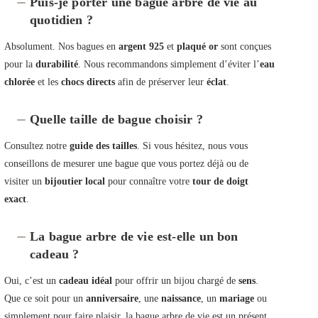
Puis-je porter une bague arbre de vie au
quotidien ?
Absolument. Nos bagues en
argent 925
et
plaqué or
sont conçues
pour la
durabilité
. Nous recommandons simplement d’éviter l’
eau
chlorée
et les
chocs directs
afin de préserver leur
éclat
.
Quelle taille de bague choisir ?
Consultez notre
guide des tailles
. Si vous hésitez, nous vous
conseillons de mesurer une bague que vous portez déjà ou de
visiter un
bijoutier local
pour connaître votre
tour de doigt
exact
.
La bague arbre de vie est-elle un bon
cadeau ?
Oui, c’est un
cadeau idéal
pour offrir un bijou chargé de
sens
.
Que ce soit pour un
anniversaire
, une
naissance
, un
mariage
ou
simplement pour faire plaisir, la bague arbre de vie est un présent