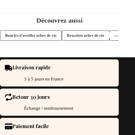
Découvrez aussi
→
Boucles d'oreilles arbre de vie
Bracelets arbre de vie
Colliers arb
Livraison rapide
3 à 5 jours en France
Retour 30 jours
Échange / remboursement
Paiement facile