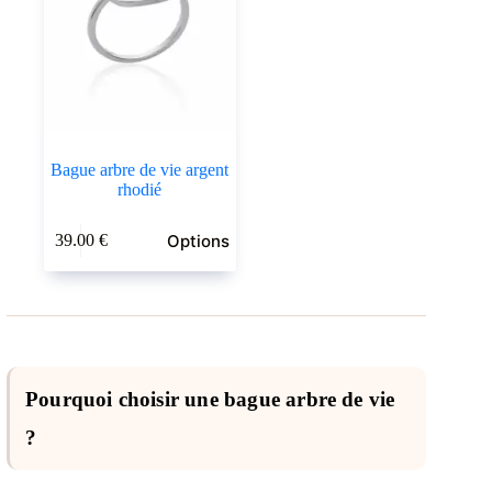
sur
sur
la
la
page
page
du
du
produit
produit
Bague arbre de vie argent
rhodié
Ce
Options
39.00
€
produit
a
plusieurs
variations.
Les
options
peuvent
être
Pourquoi choisir une bague arbre de vie
choisies
sur
?
la
page
du