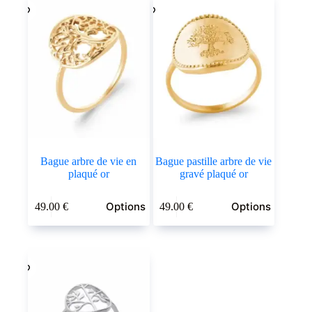
Les
Les
à
options
options
39.00 €
peuvent
peuvent
être
être
choisies
choisies
sur
sur
la
la
page
page
du
du
produit
produit
Bague arbre de vie en
Bague pastille arbre de vie
plaqué or
gravé plaqué or
Ce
Ce
Options
Options
49.00
€
49.00
€
produit
produit
a
a
plusieurs
plusieurs
variations.
variations.
Les
Les
options
options
peuvent
peuvent
être
être
choisies
choisies