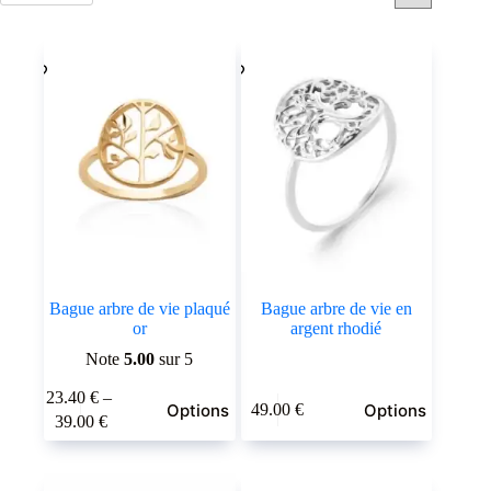
par
popularité
Bague arbre de vie plaqué
Bague arbre de vie en
or
argent rhodié
Note
5.00
sur 5
Ce
Ce
23.40
€
–
Options
Options
49.00
€
produit
produit
Plage
39.00
€
a
a
de
plusieurs
plusieurs
prix :
variations.
variations.
23.40 €