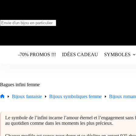
Passer
au
contenu
Aucun
résultat
-70% PROMOS !!!
IDÉES CADEAU
SYMBOLES
Bagues infini femme
Bijoux fantaisie
Bijoux symboliques femme
Bijoux roman
Accueil
Le symbole de l’infini incarne l’amour éternel et l’engagement san
au quotidien comme dans les moments les plus précieux.
Chaque modèle est conçu pour durer et se décline en argent 925 rho