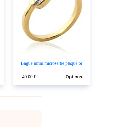
Bague infini microsertie plaqué or
Ce
Options
49.00
€
produit
a
plusieurs
variations.
Les
options
peuvent
être
choisies
sur