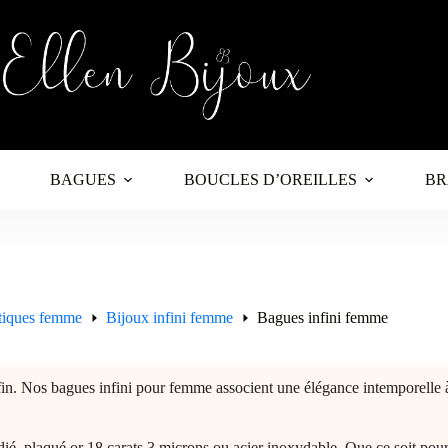
BAGUES
BOUCLES D’OREILLES
BR
tiques femme
Bijoux infini femme
Bagues infini femme
s fin. Nos bagues infini pour femme associent une élégance intemporell
dié, plaqué or 18 carats 3 microns ou acier inoxydable. Que ce soit p