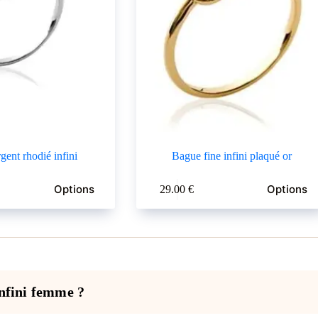
gent rhodié infini
Bague fine infini plaqué or
Ce
Options
Options
29.00
€
produit
a
plusieurs
variations.
Les
options
peuvent
être
infini femme ?
choisies
sur