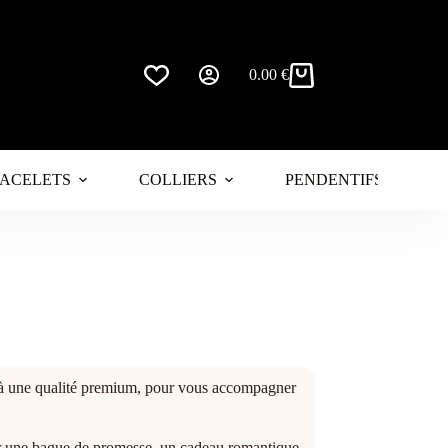
0.00
€
Panier
d’achat
ACELETS
COLLIERS
PENDENTIFS
e à une qualité premium, pour vous accompagner
our une bague de promesse, un cadeau romantique