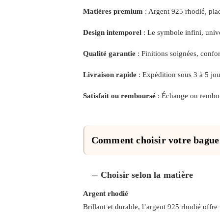
la
la
page
page
Matières premium
: Argent 925 rhodié, pla
du
du
produit
produit
Design intemporel
: Le symbole infini, unive
Qualité garantie
: Finitions soignées, confor
Livraison rapide
: Expédition sous 3 à 5 jo
Satisfait ou remboursé
: Échange ou rembou
Comment choisir votre bague
Choisir selon la matière
Argent rhodié
Brillant et durable, l’argent 925 rhodié offre