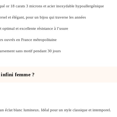
la
page
qué or 18 carats 3 microns et acier inoxydable hypoallergénique
du
produit
rsel et élégant, pour un bijou qui traverse les années
t optimal et excellente résistance à l’usure
urs ouvrés en France métropolitaine
rsement sans motif pendant 30 jours
 infini femme ?
 un éclat blanc lumineux. Idéal pour un style classique et intemporel.