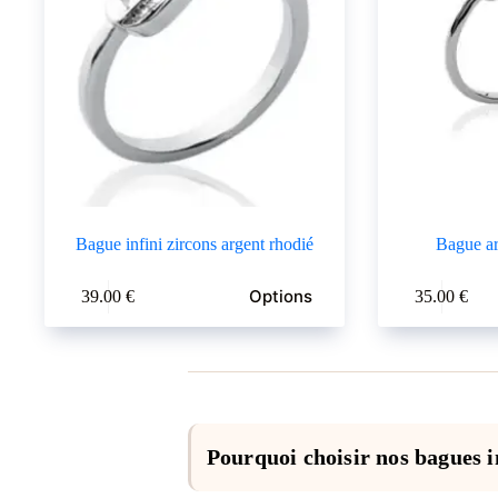
Bague infini zircons argent rhodié
Bague ar
Ce
Ce
Options
39.00
€
35.00
€
produit
produit
a
a
plusieurs
plusieurs
variations.
variations.
Les
Les
options
options
peuvent
peuvent
être
être
Pourquoi choisir nos bagues 
choisies
choisies
sur
sur