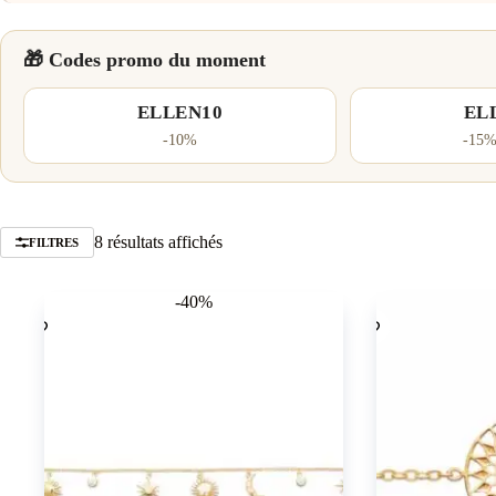
🎁 Codes promo du moment
ELLEN10
EL
-10%
-15%
Trié
8 résultats affichés
FILTRES
par
popularité
-40%