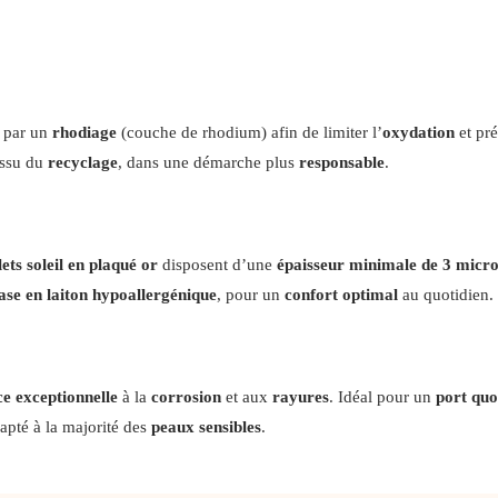
 par un
rhodiage
(couche de rhodium) afin de limiter l’
oxydation
et pré
issu du
recyclage
, dans une démarche plus
responsable
.
ets soleil en plaqué or
disposent d’une
épaisseur minimale de 3 micr
ase en laiton hypoallergénique
, pour un
confort optimal
au quotidien.
ce exceptionnelle
à la
corrosion
et aux
rayures
. Idéal pour un
port quo
dapté à la majorité des
peaux sensibles
.