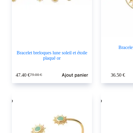
Bracelet
Bracelet breloques lune soleil et étoile
plaqué or
Ajout panier
47.40
€
36.50
€
79.00
€
Le
Le
prix
prix
initial
actuel
était :
est :
79.00 €.
47.40 €.