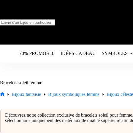
Passer
au
contenu
Aucun
résultat
-70% PROMOS !!!
IDÉES CADEAU
SYMBOLES
Bracelets soleil femme
Bijoux fantaisie
Bijoux symboliques femme
Bijoux célest
Accueil
Découvrez notre collection exclusive de bracelets soleil pour femme.
sélectionnons uniquement des matériaux de qualité supérieure afin de g