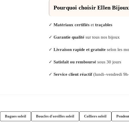
Pourquoi choisir Ellen Bijoux 
✓
Matériaux certifiés
et
traçables
✓
Garantie qualité
sur tous nos bijoux
✓
Livraison rapide et gratuite
selon les m
✓
Satisfait ou remboursé
sous 30 jours
✓
Service client réactif
(lundi–vendredi 9h
Bagues soleil
Boucles d'oreilles soleil
Colliers soleil
Pendenti