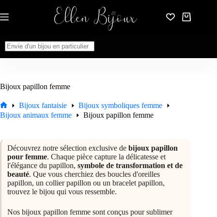
Passer
au
Panier
contenu
d’achat
Aucun
résultat
Bijoux papillon femme
Bijoux fantaisie
Bijoux symboliques femme
Accueil
Bijoux animaux femme
Bijoux papillon femme
Découvrez notre sélection exclusive de
bijoux papillon
pour femme
. Chaque pièce capture la délicatesse et
l'élégance du papillon,
symbole de transformation et de
beauté
. Que vous cherchiez des boucles d'oreilles
papillon, un collier papillon ou un bracelet papillon,
trouvez le bijou qui vous ressemble.
Nos bijoux papillon femme sont conçus pour sublimer