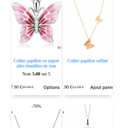
Collier papillon en argent
Collier papillon raffiné
ailes émaillées de rose
Note
5.00
sur 5
Ce
Options
Ajout panier
17.90
€
7.90
€
39.90
€
12.90
€
produit
Le
Le
Le
Le
a
prix
prix
prix
prix
plusieurs
initial
actuel
initial
actuel
variations.
était :
est :
était :
est :
-70%
Les
39.90 €.
17.90 €.
12.90 €.
7.90 €.
options
peuvent
être