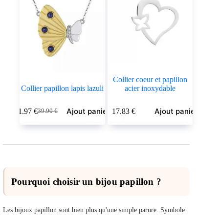
choisies
sur
la
page
du
produit
Collier coeur et papillon
Collier papillon lapis lazuli
acier inoxydable
Ajout panier
Ajout panier
11.97
€
17.83
€
39.90
€
Le
Le
prix
prix
initial
actuel
était :
est :
39.90 €.
11.97 €.
Pourquoi choisir un bijou papillon ?
Les bijoux papillon sont bien plus qu'une simple parure. Symbole