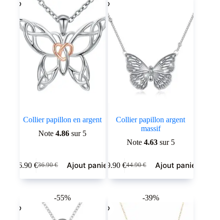
Collier papillon en argent
Collier papillon argent
massif
Note
4.86
sur 5
Note
4.63
sur 5
Ajout panier
Ajout panier
16.90
€
19.90
€
36.90
€
44.90
€
Le
Le
Le
Le
prix
prix
prix
prix
initial
actuel
initial
actuel
était :
est :
était :
est :
-55%
-39%
36.90 €.
16.90 €.
44.90 €.
19.90 €.