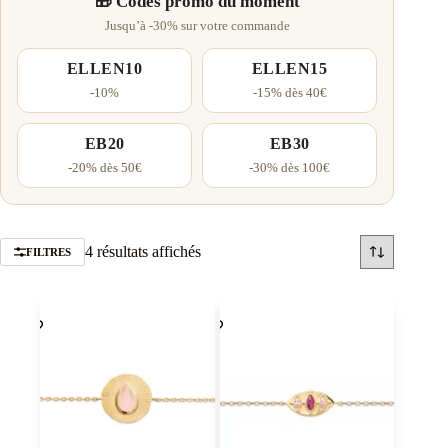
🎁 Codes promo du moment
Jusqu’à -30% sur votre commande
ELLEN10
ELLEN15
-10%
-15% dès 40€
EB20
EB30
-20% dès 50€
-30% dès 100€
Trié
4 résultats affichés
FILTRES
par
popularité