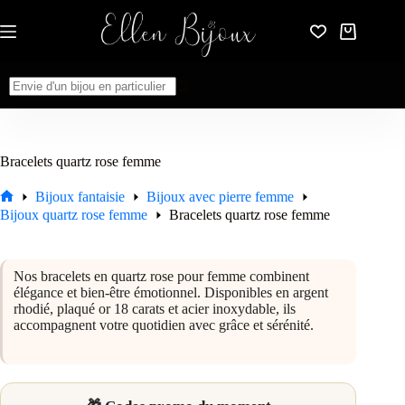
Passer
au
Panier
contenu
d’achat
Aucun
résultat
Bracelets quartz rose femme
Bijoux fantaisie
Bijoux avec pierre femme
Accueil
Bijoux quartz rose femme
Bracelets quartz rose femme
Nos bracelets en quartz rose pour femme combinent
élégance et bien-être émotionnel. Disponibles en argent
rhodié, plaqué or 18 carats et acier inoxydable, ils
accompagnent votre quotidien avec grâce et sérénité.