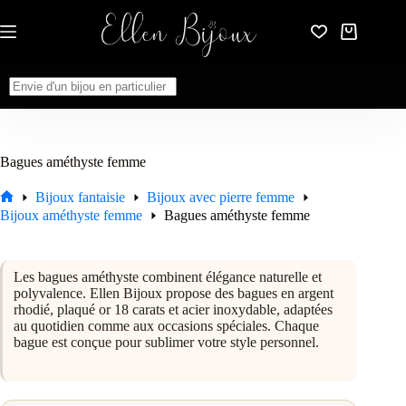
Passer
au
Panier
contenu
d’achat
Aucun
résultat
Bagues améthyste femme
Bijoux fantaisie
Bijoux avec pierre femme
Accueil
Bijoux améthyste femme
Bagues améthyste femme
Les bagues améthyste combinent élégance naturelle et
polyvalence. Ellen Bijoux propose des bagues en argent
rhodié, plaqué or 18 carats et acier inoxydable, adaptées
au quotidien comme aux occasions spéciales. Chaque
bague est conçue pour sublimer votre style personnel.