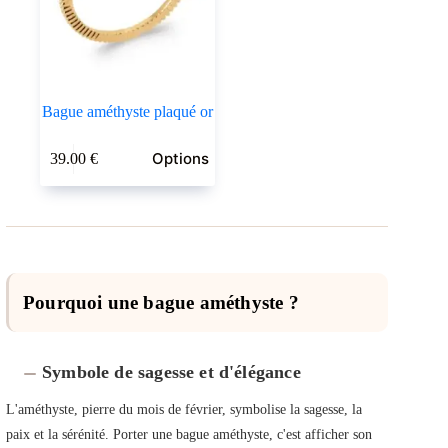
Bague améthyste plaqué or
Ce
Options
39.00
€
produit
a
plusieurs
variations.
Les
options
peuvent
être
Pourquoi une bague améthyste ?
choisies
sur
la
page
Symbole de sagesse et d'élégance
du
produit
L'améthyste, pierre du mois de février, symbolise la sagesse, la
paix et la sérénité. Porter une bague améthyste, c'est afficher son