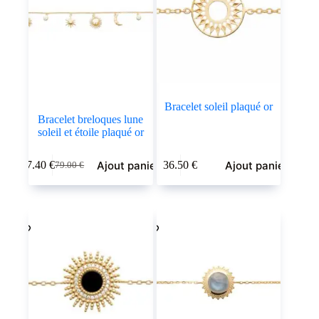
Bracelet soleil plaqué or
Bracelet breloques lune
soleil et étoile plaqué or
Ajout panier
Ajout panier
47.40
€
36.50
€
79.00
€
Le
Le
prix
prix
initial
actuel
était :
est :
79.00 €.
47.40 €.