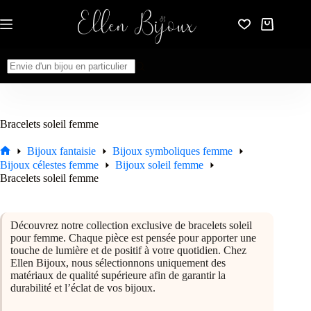
Passer
au
Panier
contenu
d’achat
Aucun
résultat
Bracelets soleil femme
Bijoux fantaisie
Bijoux symboliques femme
Accueil
Bijoux célestes femme
Bijoux soleil femme
Bracelets soleil femme
Découvrez notre collection exclusive de bracelets soleil
pour femme. Chaque pièce est pensée pour apporter une
touche de lumière et de positif à votre quotidien. Chez
Ellen Bijoux, nous sélectionnons uniquement des
matériaux de qualité supérieure afin de garantir la
durabilité et l’éclat de vos bijoux.