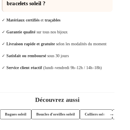
bracelets soleil ?
✓
Matériaux certifiés
et
traçables
✓
Garantie qualité
sur tous nos bijoux
✓
Livraison rapide et gratuite
selon les modalités du moment
✓
Satisfait ou remboursé
sous 30 jours
✓
Service client réactif
(lundi–vendredi 9h–12h / 14h–18h)
Découvrez aussi
→
Bagues soleil
Boucles d'oreilles soleil
Colliers soleil
Pendenti