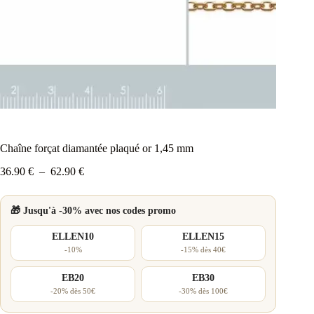
Chaîne forçat diamantée plaqué or 1,45 mm
Plage
36.90
€
–
62.90
€
de
prix :
36.90 €
🎁 Jusqu'à -30% avec nos codes promo
à
62.90 €
ELLEN10
ELLEN15
-10%
-15% dès 40€
EB20
EB30
-20% dès 50€
-30% dès 100€