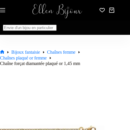
Passer
au
Panier
contenu
d’achat
Aucun
résultat
Bijoux fantaisie
Chaînes femme
Accueil
Chaînes plaqué or femme
Chaîne forçat diamantée plaqué or 1,45 mm